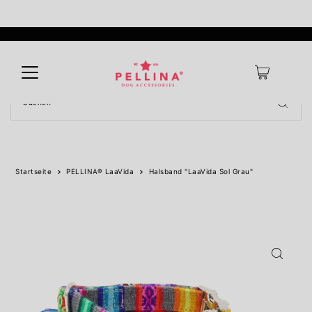
Shipping bar placeholder
0
Startseite
PELLINA® LaaVida
Halsband "LaaVida Sol Grau"