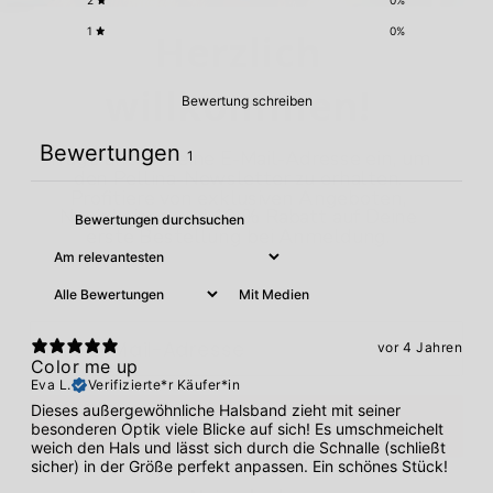
willkommen!
2
0
%
1
0
%
​Trage unten Deine E-Mail-Adresse ein, um
den Pellina-Newsletter zu erhalten.
Profitiere von exklusiven Angeboten,
Bewertung schreiben
Neuigkeiten und 10 % Rabatt auf Deine
erste Bestellung bei Anmeldung.
Bewertungen
1
Email
Mit Medien
Anmelden
vor 4 Jahren
Color me up
Eva L.
Verifizierte*r Käufer*in
Nein, danke.
Dieses außergewöhnliche Halsband zieht mit seiner
besonderen Optik viele Blicke auf sich! Es umschmeichelt
weich den Hals und lässt sich durch die Schnalle (schließt
sicher) in der Größe perfekt anpassen. Ein schönes Stück!